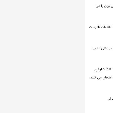
ش وزن را می
د، با اطلاعات نادرست
 نیازهای غذایی
به گفته مرکز کنترل و پیشگیری از بیماری منبع مطمئن، مطمئن ترین مقدار کاهش وزن در هفته بین 1 تا 2 کیلوگرم
امتحان می کنند،
از: