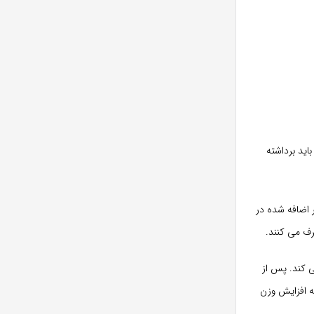
ید برداشته
ط ​​بیش از 19 قاشق چایخوری شکر اضافه شده در
ی کند. پس از
به افزایش وزن