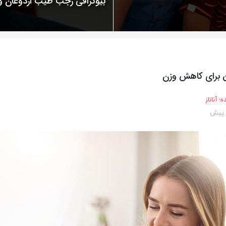
بیوگرافی رجب طیب اردوغان
 برای کاهش وزن
ه:
آناناز