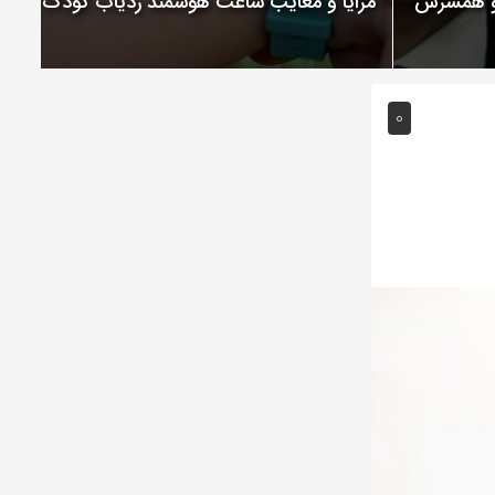
 و همسرش
مزایا و معایب ساعت هوشمند ردیاب کودک
0