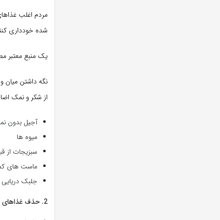
مردم اغلب غذاهای 
شده خودداری کنن
یک منبع معتبر مطا
نگه داشتن میان وع
از شکر و نمک اضاف
آجیل بدون نم
میوه ها
سبزیجات از ق
ماست های کم
جلبک دریایی
2. حذف غذاهای فرآوری شده