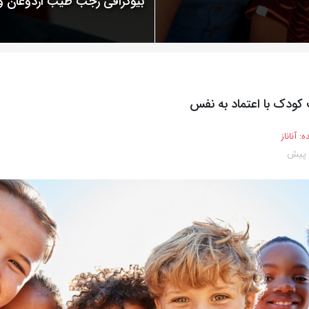
بیوگرافی رجب طیب اردوغان
کودک با اعتماد به نفس
ه:
آناناز