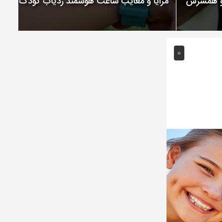
 و همسرش
مزایا و معایب ساعت هوشمند ردیاب کودک
0