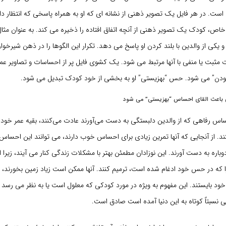
ت. در هر فایل یک تصویر ذهنی از نشانه ای که او به همراه پاسخی که انتظار دار
ص، کودک یک تصویر ذهنی از آنچه اتفاق افتاده را ذخیره می کند. به عنوان مثال،
 و یکی از والدین با بلند کردن او پاسخ می دهد. تکرار این الگوها را در ذهن شیرخو
مثبت یا منفی با آنها مرتبط می شود. یک کشوی فایل پر از احساسات و تصاویر عمد
ن” می شود. حس “بهزیستی” او به بخشی از خود کودک تبدیل می شود.
ی باعث القای احساس “بهزیستی” می شود
حساس رفاهی که از والدین دلبستگی به دست می‌آورند عادت می‌کنند، بقیه عمر خو
د. از آنجایی که آنها تمرین زیادی برای احساس خوب دارند، می توانند این احسا
اره به دست آورند. این نوزادان مطمئن بهتر با مشکلات زندگی کنار می آیند، زیرا انگ
 در حس خود ادغام شده است، ترمیم کنند. آنها ممکن است زیاد زمین بخورند، اما
خود بایستند. این مفهوم به ویژه در مورد کودکی که معلول است یا به نظر می رسد ک
نسبتاً کوتاه به این دنیا آمده است صادق است.