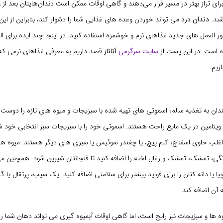
برای تراز بهتر در مسیر قرار می‌دهند و گاهی اوقات ممکن است دندان‌هایتان بعد از
شند.
دندان درد
می تواند خوردن وعده های غذایی شما را دشوار کند، بنابراین از ای
 العمل های جدید غذاهای نرم و خوشمزه استفاده کنید. در اینجا چند ایده برای ا
ه است. در این پست از
سایت سرگرمی
آناناز
قصد داریم به معرفی غذاهای نرمی که ب
زیم.
ندان به تغذیه سالم، اسموتی های تهیه شده با سبزیجات و میوه های تازه را دوست 
 ویتامین در یک مایع راحت هستند. اسموتی خود را با سبزیجات سبز انتخابی خود ش
غلب حاوی اسفناج، کلم پیچ، یا چغندر سوئیس یا سبزی های دیگر هستند. میوه های 
نگی، تمشک، تمشک و زغال اخته را اضافه کنید تا فنجانتان شیرین شود. همچنین می 
چیا یا دانه کتان را برای فواید بیشتر برای سلامتی اضافه کنید. یک سیب، پرتقال یا گل
آن اضافه کند.
وه ها و سبزیجات نیز رایج است، اما گاهی اوقات آبمیوه گیری می تواند دهان شما را