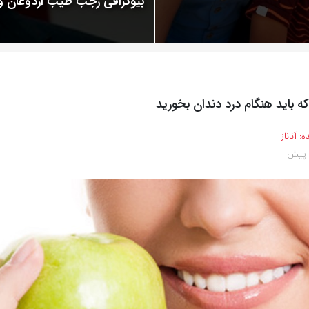
بیوگرافی رجب طیب اردوغان
ه باید هنگام درد دندان بخورید
ه:
آناناز