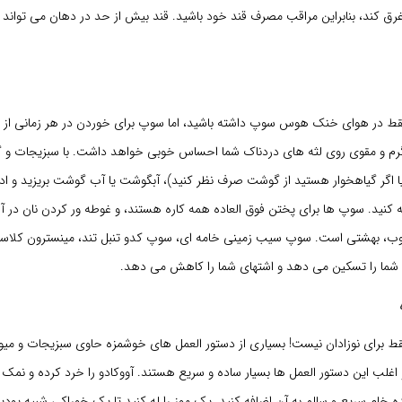
رق کند، بنابراین مراقب مصرف قند خود باشید. قند بیش از حد در دهان می تواند ب
 در هوای خنک هوس سوپ داشته باشید، اما سوپ برای خوردن در هر زمانی از سا
 و مقوی روی لثه های دردناک شما احساس خوبی خواهد داشت. با سبزیجات و گ
 اگر گیاهخوار هستید از گوشت صرف نظر کنید)، آبگوشت یا آب گوشت بریزید و ادویه
ه کنید. سوپ ها برای پختن فوق العاده همه کاره هستند، و غوطه ور کردن نان در 
، بهشتی است. سوپ سیب زمینی خامه ای، سوپ کدو تنبل تند، مینسترون کلا
شما را تسکین می دهد و اشتهای شما را کاهش می دهد.
ط برای نوزادان نیست! بسیاری از دستور العمل های خوشمزه حاوی سبزیجات و می
غلب این دستور العمل ها بسیار ساده و سریع هستند. آووکادو را خرد کرده و نمک 
 خام سریع و سالم به آن اضافه کنید. یک موز را له کنید تا یک خوراکی شبیه پودی