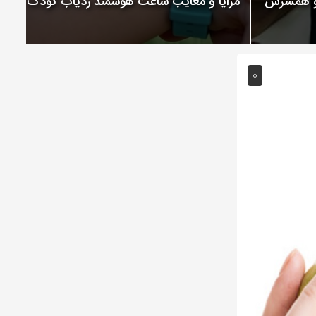
 و همسرش
مزایا و معایب ساعت هوشمند ردیاب کودک
0