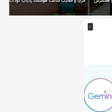
 و همسرش
مزایا و معایب ساعت هوشمند ردیاب کودک
0