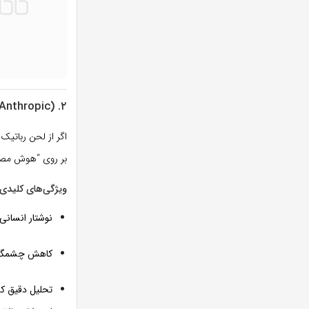
۲. Claude 4.5 (Anthropic): برای کسانی که به دنبال “روح” در نوشته هستند
اگر از لحن رباتیک و تکراری I
بر روی “هوش مصنوعی قانون‌مند” (Constitutional AI) تم
ویژگی‌های کلیدی Claude 4.5
نوشتار انسانی:
کاهش چشمگیر توهم (on
تحلیل دقیق کد