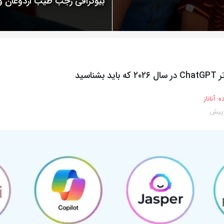
بیوگرافی رجب طیب اردوغان
ه:
آناناز