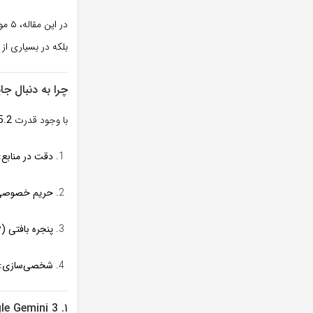
در این مقاله، ۵ مورد از
بلکه در بسیاری از 
چرا به دنبال جایگزین بر
با وجود قدرت
5.2
دقت در منابع:
حریم خصوصی 
پنجره بافتی (Context Window):
شخصی‌سازی:
۱. Google Gemini 3: سلطان یکپارچگی و سرعت