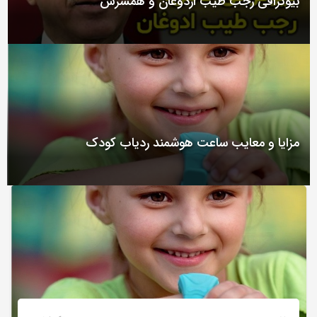
بیوگرافی رجب طیب اردوغان و همسرش
به
اشتراک
بگذارید.
کپی
لینک
مزایا و معایب ساعت هوشمند ردیاب کودک